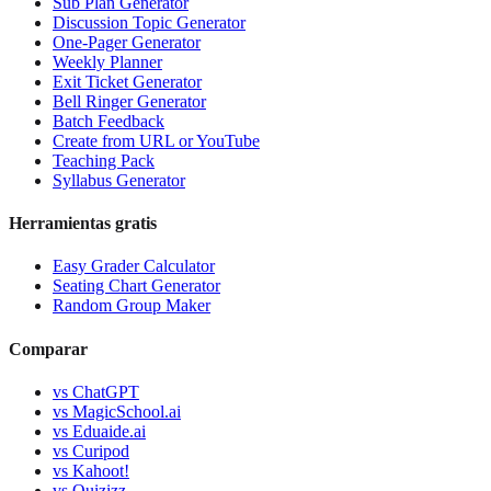
Sub Plan Generator
Discussion Topic Generator
One-Pager Generator
Weekly Planner
Exit Ticket Generator
Bell Ringer Generator
Batch Feedback
Create from URL or YouTube
Teaching Pack
Syllabus Generator
Herramientas gratis
Easy Grader Calculator
Seating Chart Generator
Random Group Maker
Comparar
vs
ChatGPT
vs
MagicSchool.ai
vs
Eduaide.ai
vs
Curipod
vs
Kahoot!
vs
Quizizz