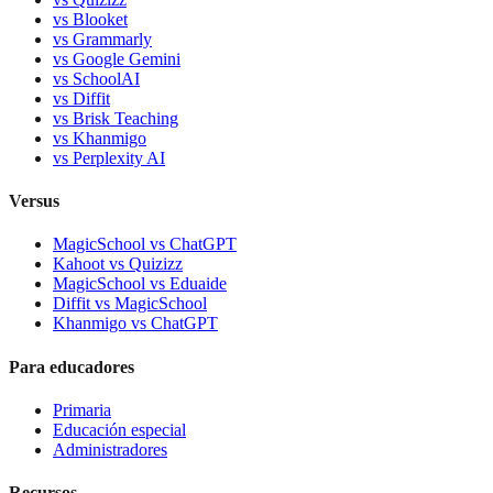
vs
Blooket
vs
Grammarly
vs
Google Gemini
vs
SchoolAI
vs
Diffit
vs
Brisk Teaching
vs
Khanmigo
vs
Perplexity AI
Versus
MagicSchool
vs
ChatGPT
Kahoot
vs
Quizizz
MagicSchool
vs
Eduaide
Diffit
vs
MagicSchool
Khanmigo
vs
ChatGPT
Para educadores
Primaria
Educación especial
Administradores
Recursos