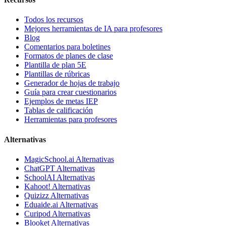
Todos los recursos
Mejores herramientas de IA para profesores
Blog
Comentarios para boletines
Formatos de planes de clase
Plantilla de plan 5E
Plantillas de rúbricas
Generador de hojas de trabajo
Guía para crear cuestionarios
Ejemplos de metas IEP
Tablas de calificación
Herramientas para profesores
Alternativas
MagicSchool.ai
Alternativas
ChatGPT
Alternativas
SchoolAI
Alternativas
Kahoot!
Alternativas
Quizizz
Alternativas
Eduaide.ai
Alternativas
Curipod
Alternativas
Blooket
Alternativas